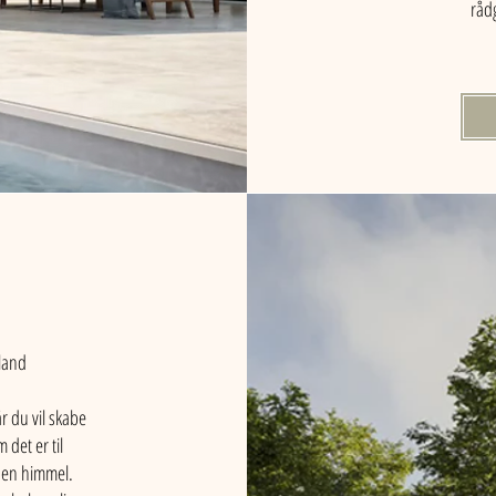
rådg
eland
r du vil skabe
det er til
ben himmel.