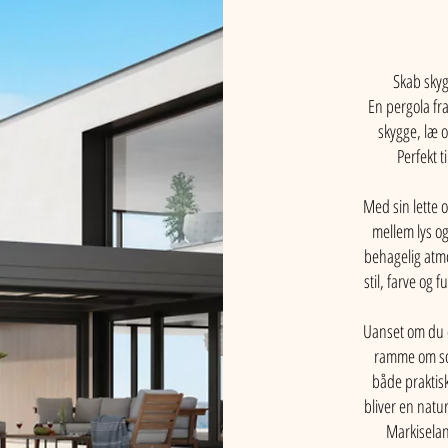
Skab skyg
En pergola fra
skygge, læ 
Perfekt 
Med sin lette 
mellem lys og
behagelig atmo
stil, farve og 
Uanset om du d
ramme om so
både praktis
bliver en natur
Markiseland