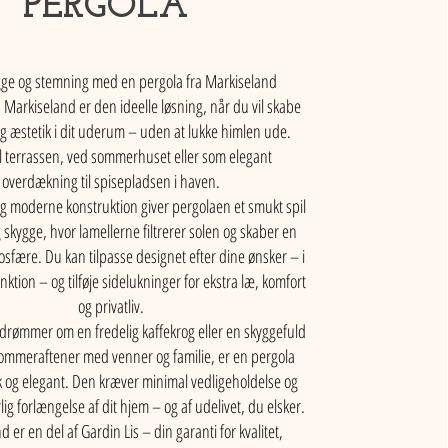
PERGOLA
ge og stemning med en pergola fra Markiseland
 Markiseland er den ideelle løsning, når du vil skabe
og æstetik i dit uderum – uden at lukke himlen ude.
til terrassen, ved sommerhuset eller som elegant
overdækning til spisepladsen i haven.
og moderne konstruktion giver pergolaen et smukt spil
 skygge, hvor lamellerne filtrerer solen og skaber en
sfære. Du kan tilpasse designet efter dine ønsker – i
funktion – og tilføje sidelukninger for ekstra læ, komfort
og privatliv.
rømmer om en fredelig kaffekrog eller en skyggefuld
mmeraftener med venner og familie, er en pergola
k og elegant. Den kræver minimal vedligeholdelse og
lig forlængelse af dit hjem – og af udelivet, du elsker.
 er en del af Gardin Lis – din garanti for kvalitet,