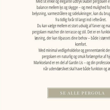
Med sit enkle og elegante udtryk skaber pergolaen 
balance mellem lys og skygge – og med mulighed for
belysning, varmestrålere og sidelukninger, kan du b
fra tidlig forår til langt ind i efteråret.
Du kan vælge mellem et stort udvalg af farver og mat
pergolaen matcher din terrasse og stil. Det er en funktio
løsning, der kan tilpasses dine behov – både i størrel
komfort.
Med minimal vedligeholdelse og gennemtænkt desi
pergolaen en naturlig og smuk forlængelse af h
Markiseland er en del af Gardin Lis – og din professio
når udendørslivet skal have både funktion og æ
SE ALLE PERGOLA