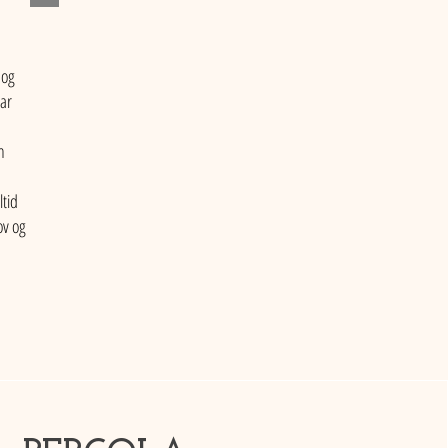
 og
ar
n
ltid
ov og