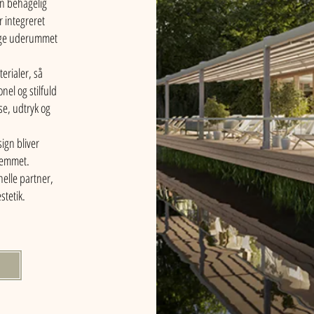
en behagelig
 integreret
ruge uderummet
erialer, så
nel og stilfuld
se, udtryk og
gn bliver
jemmet.
nelle partner,
stetik.