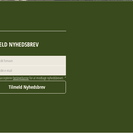
ELD NYHEDSBREV
 accepterer 
betingelserne
 for at modtage nyhedsbrevet.
*
Tilmeld Nyhedsbrev