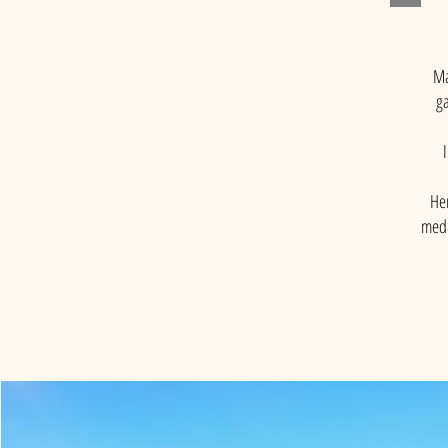
Ma
ga
Her
med 