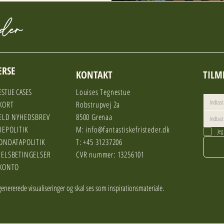
ERSE
KONTAKT
TILM
STUE CASES
Louises Tegnestue
KORT
Robstrupvej 2a
ELD NYHEDSBREV
8500 Grenaa
IEPOLITIK
M:
info@fantastiskefristeder.dk
Jeg
ONDATAPOLITIK
T: +45 31237206
ELSBETINGELSER
CVR nummer: 13256101
KONTO
enererede visualiseringer og skal ses som inspirationsmateriale.