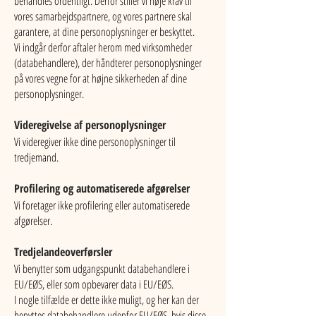
behandles ordentligt. Derfor stiller vi høje krav til
vores samarbejdspartnere, og vores partnere skal
garantere, at dine personoplysninger er beskyttet.
Vi indgår derfor aftaler herom med virksomheder
(databehandlere), der håndterer personoplysninger
på vores vegne for at højne sikkerheden af dine
personoplysninger.
Videregivelse af personoplysninger
Vi videregiver ikke dine personoplysninger til
tredjemand.
Profilering og automatiserede afgørelser
Vi foretager ikke profilering eller automatiserede
afgørelser.
Tredjelandeoverførsler
Vi benytter som udgangspunkt databehandlere i
EU/EØS, eller som opbevarer data i EU/EØS.
I nogle tilfælde er dette ikke muligt, og her kan der
benyttes databehandlere udenfor EU/EØS, hvis disse