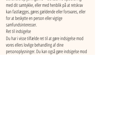
med dit samtykke, eller med henblik på at retskrav
kan fastlægges, gøres gældende eller forsvares, eller
for at beskytte en person eller vigtige
samfundsinteresser.
Ret til indsigelse
Du har i visse tilfælde ret til at gøre indsigelse mod
vores ellers lovlige behandling af dine
personoplysninger. Du kan også gøre indsigelse mod
behandling af dine oplysninger til direkte
markedsføring.
Ret til at transmittere oplysninger (dataportabilitet)
Du har i visse tilfælde ret til at modtage dine
personoplysninger i et struktureret, almindeligt
anvendt og maskinlæsbart format samt at få overført
disse personoplysninger fra én dataansvarlig til en
anden uden hindring.
Du kan læse mere om dine rettigheder i Datatilsynets
vejledning om de registreredes rettigheder, som du
finder på
www.datatilsynet.dk
.