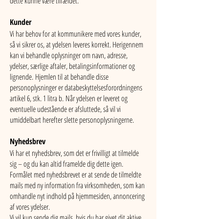
dette kunne være tilfældet.
Kunder
Vi har behov for at kommunikere med vores kunder,
så vi sikrer os, at ydelsen leveres korrekt. Herigennem
kan vi behandle oplysninger om navn, adresse,
ydelser, særlige aftaler, betalingsinformationer og
lignende.
Hjemlen til at behandle disse
personoplysninger er databeskyttelsesforordningens
artikel 6, stk. 1 litra b.
Når ydelsen er leveret og
eventuelle udestående er afsluttede, så vil vi
umiddelbart herefter slette personoplysningerne.
Nyhedsbrev
Vi har et nyhedsbrev, som det er frivilligt at tilmelde
sig – og du kan altid framelde dig dette igen.
Formålet med nyhedsbrevet er at sende de tilmeldte
mails med ny information fra virksomheden, som kan
omhandle nyt indhold på hjemmesiden, annoncering
af vores ydelser.
Vi vil kun sende dig mails, hvis du har givet dit aktive