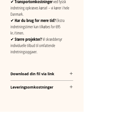
✔ 
Transportomkostninger
 ved fysisk 
indretning opkræves kørsel – vi kører i hele 
Danmark.
✔ 
Har du brug for mere tid?
 Ekstra 
indretningstimer kan tilkøbes for 695 
kr./timen.
✔ 
Større projekter?
 Vi skræddersyr 
individuelle tilbud til omfattende 
indretningsopgaver.
Download din fil via link
Din fil leveres via et link, hvor du nemt kan 
Leveringsomkostninger
downloade den. Du modtager linket efter 
køb og kan tilgå det direkte for at hente din 
Denne vare leveres digitalt og helt gratis. Du 
fil.
modtager et downloadlink efter køb, så du 
hurtigt kan få adgang til din fil.