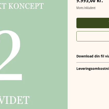
Moms Inkluderet
Download din fil vi
Din fil leveres via et lin
Leveringsomkostni
modtager linket efter køb o
Denne vare leveres digital
downloadlink efter køb, så