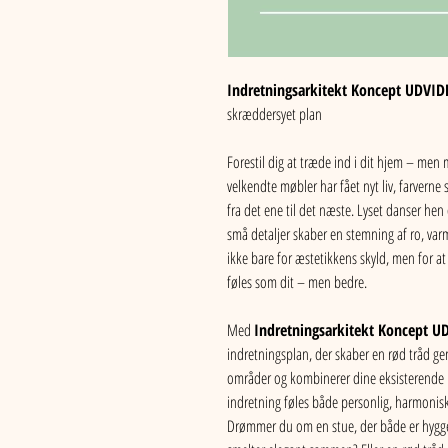
Indretningsarkitekt Koncept UDVID
skræddersyet plan
Forestil dig at træde ind i dit hjem – men m
velkendte møbler har fået nyt liv, farvern
fra det ene til det næste. Lyset danser hen
små detaljer skaber en stemning af ro, va
ikke bare for æstetikkens skyld, men for at
føles som dit – men bedre.
Med 
Indretningsarkitekt Koncept U
indretningsplan, der skaber en rød tråd gen
områder og kombinerer dine eksisterende 
indretning føles både personlig, harmonisk
Drømmer du om en stue, der både er hyggeli