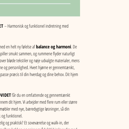
ET 
– Harmonisk og funktionel indretning med 
ed en helt ny følelse af 
balance og harmoni
. De 
e spiller smukt sammen, og rummene flyder naturligt 
 over bløde tekstiler og nøje udvalgte materialer, mens 
rme og personlighed. Hvert hjørne er gennemtænkt, 
 passe præcis til din hverdag og dine behov. Dit hjem 
DVIDET
 får du en omfattende og gennemtænkt 
nem dit hjem. Vi arbejder med flere rum eller større 
møbler med nye, bæredygtige løsninger, så din 
 og funktionel.
g og praktisk? Et soveværelse og walk-in, der 