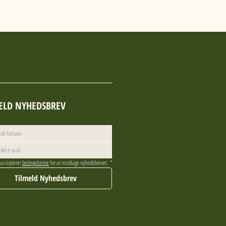
ELD NYHEDSBREV
 accepterer 
betingelserne
 for at modtage nyhedsbrevet.
*
Tilmeld Nyhedsbrev