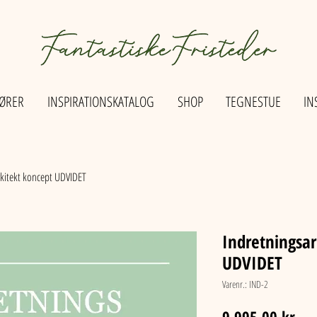
ØRER
INSPIRATIONSKATALOG
SHOP
TEGNESTUE
IN
rkitekt koncept UDVIDET
Indretningsar
UDVIDET
Varenr.: IND-2
Pri
9.995,00 kr.