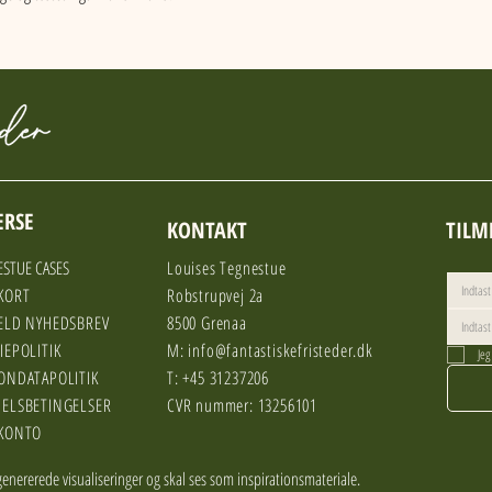
ERSE
KONTAKT
TILM
STUE CASES
Louises Tegnestue
KORT
Robstrupvej 2a
ELD NYHEDSBREV
8500 Grenaa
IEPOLITIK
M:
info@fantastiskefristeder.dk
Jeg
ONDATAPOLITIK
T: +45 31237206
ELSBETINGELSER
CVR nummer: 13256101
KONTO
enererede visualiseringer og skal ses som inspirationsmateriale.