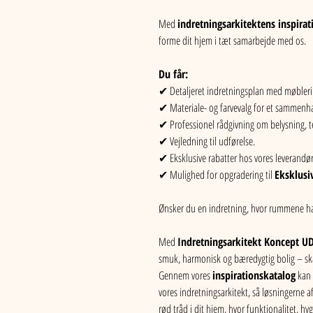
Med 
indretningsarkitektens inspirat
forme dit hjem i tæt samarbejde med os.
Du får:
✔ Detaljeret indretningsplan med møblerin
✔ Materiale- og farvevalg for et sammen
✔ Professionel rådgivning om belysning, te
✔ Vejledning til udførelse.
✔ Eksklusive rabatter hos vores leverandør
✔ Mulighed for opgradering til 
Eksklusi
Ønsker du en indretning, hvor rummene hæ
Med 
Indretningsarkitekt Koncept U
smuk, harmonisk og bæredygtig bolig – sk
Gennem vores 
inspirationskatalog
 kan
vores indretningsarkitekt, så løsningerne 
rød tråd i dit hjem, hvor funktionalitet, h