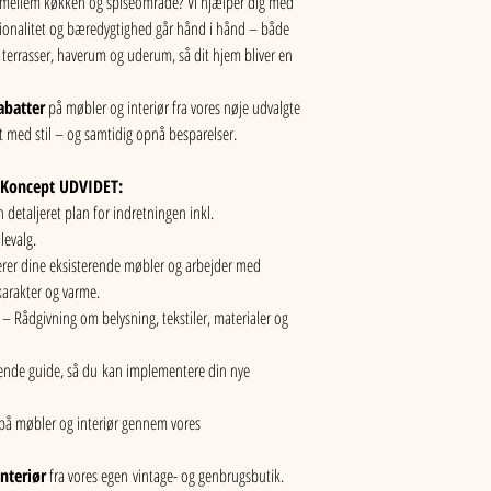
d mellem køkken og spiseområde? Vi hjælper dig med 
ktionalitet og bæredygtighed går hånd i hånd – både 
 terrasser, haverum og uderum, så dit hjem bliver en 
abatter
 på møbler og interiør fra vores nøje udvalgte 
kt med stil – og samtidig opnå besparelser.
t Koncept UDVIDET:
n detaljeret plan for indretningen inkl. 
levalg.
rerer dine eksisterende møbler og arbejder med 
karakter og varme.
 – Rådgivning om belysning, tekstiler, materialer og 
nde guide, så du kan implementere din nye 
r på møbler og interiør gennem vores 
nteriør
 fra vores egen
vintage- og genbrugsbutik.