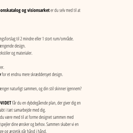
ionskatalog og visionsarket
 er du selv med til at 
gsforslag til 2 mindre eller 1 stort rum/område.
hængende design.
kstiler og materialer.
er.
v
 for et endnu mere skræddersyet design.
nger naturligt sammen, og din stil skinner igennem?
DVIDET
 får du en dybdegående plan, der giver dig en 
abt i tæt samarbejde med dig.
 du være med til at forme designet sammen med 
afspejler dine ønsker og behov. Sammen skaber vi en 
ygge og æstetik går hånd i hånd.