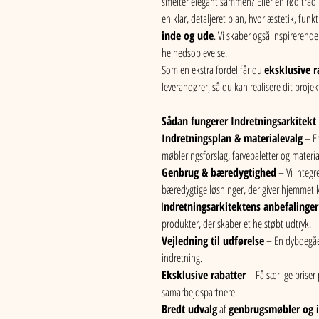
smelter elegant sammen? Eller en rød trå
en klar, detaljeret plan, hvor æstetik, fun
inde og ude
. Vi skaber også inspirerende
helhedsoplevelse.
Som en ekstra fordel får du 
eksklusive r
leverandører, så du kan realisere dit proje
Sådan fungerer Indretningsarkitek
Indretningsplan & materialevalg
 – E
møbleringsforslag, farvepaletter og materia
Genbrug & bæredygtighed
 – Vi integ
bæredygtige løsninger, der giver hjemmet 
I
ndretningsarkitektens anbefalinger
produkter, der skaber et helstøbt udtryk.
Vejledning til udførelse
 – En dybdegåe
indretning.
Eksklusive rabatter
 – Få særlige prise
samarbejdspartnere.
Bredt udvalg
 af 
genbrugsmøbler og i